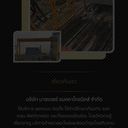
เกี่ยวกับเรา
บริษัท มาสเตอร์ แมคคาโทรนิคส์ จำกัด
ให้บริการ ออกแบบ ติดตั้ง ให้คําปรึกษาเกี่ยวกับ รอก
เครน ลิฟต์ทุกชนิด และที่จอดรถอัจฉริยะ โดยวิศวกรผู้
เชี่ยวชาญ บริการจําหน่ายอะไหล่และซ่อมบํารุงโดยทีมงาน