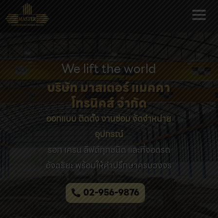
We lift the world
บริษัท มาสเตอร์ แมคคา
โทรนิคส์ จำกัด
ออกแบบ ติดตั้ง งานซ่อม จัดจำหน่าย
อุปกรณ์
รอก เครน ลิฟต์ทุกชนิด และที่จอดรถ
อัจฉริยะ พร้อมให้คำปรึกษาครบวงจร
02-956-9876